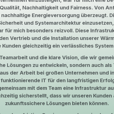
nternehmen einzusteigen, war für mich eine b
: Qualität, Nachhaltigkeit und Fairness. Von A
d nachhaltige Energieversorgung überzeugt. D
Sicherheit und Systemarchitektur einzusetzen, 
r für mich besonders reizvoll. Diese Infrastruk
f den Vertrieb und die Installation unserer W
 Kunden gleichzeitig ein verlässliches System
Teamarbeit und die klare Vision, die wir geme
sche Lösungen zu entwickeln, sondern auch als
aus der Arbeit bei großen Unternehmen und in
t funktionierende IT für den langfristigen Erfo
 gemeinsam mit dem Team eine Infrastruktur 
chzeitig sicherstellt, dass wir unseren Kunden 
zukunftssichere Lösungen bieten können.