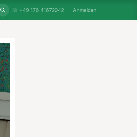
☏ +49 176 41672942
Anmelden