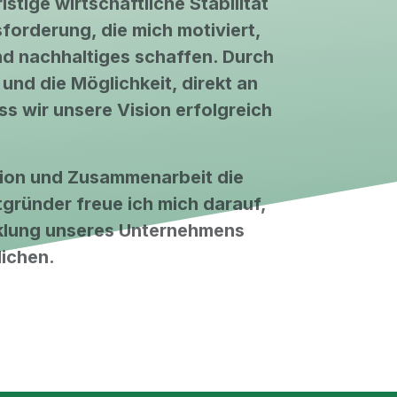
stige wirtschaftliche Stabilität
sforderung, die mich motiviert,
d nachhaltiges schaffen. Durch
nd die Möglichkeit, direkt an
ss wir unsere Vision erfolgreich
ation und Zusammenarbeit die
tgründer freue ich mich darauf,
icklung unseres Unternehmens
lichen.